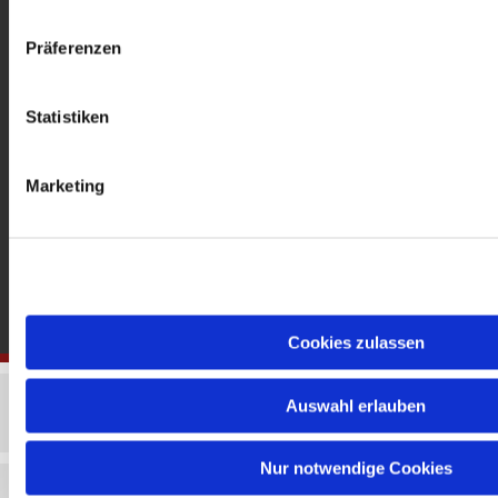
gedenkkirche@erzbistumberlin.de
Offene Kirche: Täglich 08-18 Uhr
Präferenzen
Statistiken
Marketing
Cookies zulassen
Auswahl erlauben
Nur notwendige Cookies
Impressum
Datenschutzerklärung
ChurchDesk-