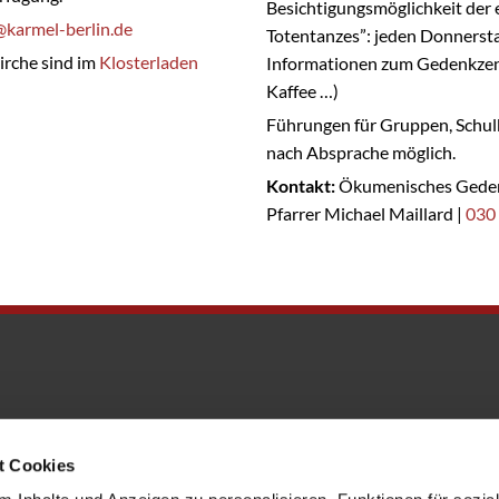
Besichtigungsmöglichkeit der
@karmel-berlin.de
Totentanzes”: jeden Donnersta
irche sind im
Klosterladen
Informationen zum Gedenkzent
Kaffee …)
Führungen für Gruppen, Schul
nach Absprache möglich.
Kontakt:
Ökumenisches Geden
Pfarrer Michael Maillard |
030
edenkkirche@erzbistumberlin.de
t Cookies