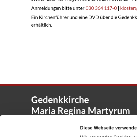
Anmeldungen bitte unter:
030 364 117-0
|
kloster
Ein Kirchenführer und eine DVD über die Gedenkk
erhältlich.
Gedenkkirche
Maria Regina Martyrum
Heckerdamm 230, 13627 Berlin |
g
Diese Webseite verwende
Offene Kirche: Täglich 08-18 Uhr