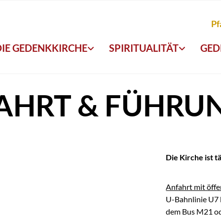
Pf
DIE GEDENKKIRCHE
SPIRITUALITÄT
GED
AHRT & FÜHRU
Die Kirche ist 
Anfahrt mit öffe
U-Bahnlinie U7 b
dem Bus M21 ode