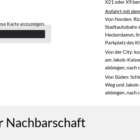
X21 oder X9 ben
Anfahrt mit dem
Von Norden: Ric
ese Karte anzuzeigen.
Stadtautobahn 
Heckerdamm, lin
Parkplatz des Kl
Von der City: k
am Jakob-Kaiser
abbiegen, nach c
Von Süden: Schl
Weg und Jakob-
abbiegen, nach c
er Nachbarschaft