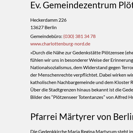
Ev. Gemeindezentrum Plö
Heckerdamm 226
13627 Berlin
Gemeindebüro:
(030) 381 34 78
www.charlottenburg-nord.de
»Durch die Nähe zur Gedenkstätte Plötzensee (ehe
fühlen wir uns in besonderer Weise der Erinnerung
Nationalsozialismus, dem Widerstand gegen Terr
der Menschenrechte verpflichtet. Dabei wirken wir
katholischen Nachbargemeinde und dem Kloster 
Über die Stadtgrenzen hinaus bekannt ist die Ged
Bilder des “Plötzenseer Totentanzes” von Alfred Hr
Pfarrei Märtyrer von Berli
Die Gedenkkirche Maria Regina Martyrum steht im 