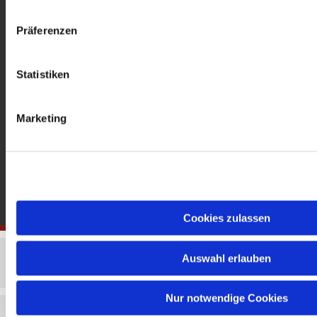
gedenkkirche@erzbistumberlin.de
Offene Kirche: Täglich 08-18 Uhr
Präferenzen
Statistiken
Marketing
Cookies zulassen
Auswahl erlauben
Nur notwendige Cookies
Impressum
Datenschutzerklärung
ChurchDesk-