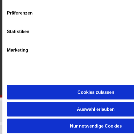
gedenkkirche@erzbistumberlin.de
Offene Kirche: Täglich 08-18 Uhr
Präferenzen
Statistiken
Marketing
Cookies zulassen
Auswahl erlauben
Nur notwendige Cookies
Impressum
Datenschutzerklärung
ChurchDesk-