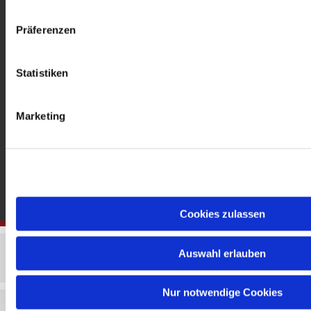
gedenkkirche@erzbistumberlin.de
Offene Kirche: Täglich 08-18 Uhr
Präferenzen
Statistiken
Marketing
Cookies zulassen
Auswahl erlauben
Nur notwendige Cookies
Impressum
Datenschutzerklärung
ChurchDesk-