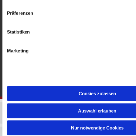
gedenkkirche@erzbistumberlin.de
Offene Kirche: Täglich 08-18 Uhr
Präferenzen
Statistiken
Marketing
Cookies zulassen
Auswahl erlauben
Nur notwendige Cookies
Impressum
Datenschutzerklärung
ChurchDesk-