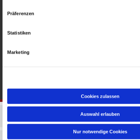
gedenkkirche@erzbistumberlin.de
Offene Kirche: Täglich 08-18 Uhr
Präferenzen
Statistiken
Marketing
Cookies zulassen
Auswahl erlauben
Nur notwendige Cookies
Impressum
Datenschutzerklärung
ChurchDesk-