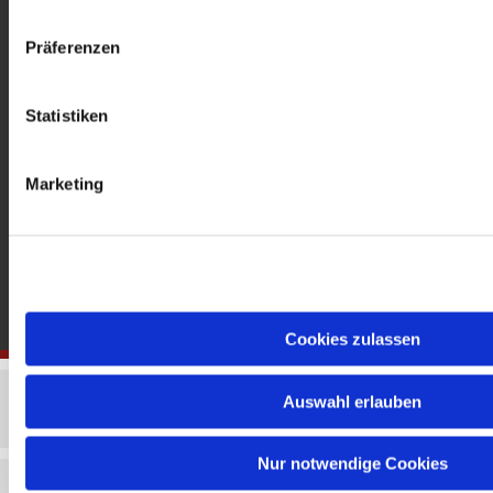
gedenkkirche@erzbistumberlin.de
Offene Kirche: Täglich 08-18 Uhr
Präferenzen
Statistiken
Marketing
Cookies zulassen
Auswahl erlauben
Nur notwendige Cookies
Impressum
Datenschutzerklärung
ChurchDesk-