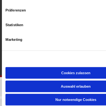
gedenkkirche@erzbistumberlin.de
Offene Kirche: Täglich 08-18 Uhr
Präferenzen
Statistiken
Marketing
Cookies zulassen
Auswahl erlauben
Nur notwendige Cookies
Impressum
Datenschutzerklärung
ChurchDesk-