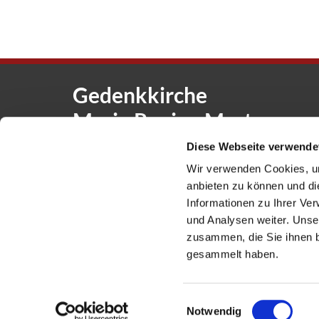
Gedenkkirche
Maria Regina Martyrum
Diese Webseite verwende
Heckerdamm 230, 13627 Berlin |
g
Wir verwenden Cookies, um
Offene Kirche: Täglich 08-18 Uhr
anbieten zu können und di
Informationen zu Ihrer Ve
und Analysen weiter. Unse
zusammen, die Sie ihnen b
gesammelt haben.
Einwilligungsauswahl
Notwendig