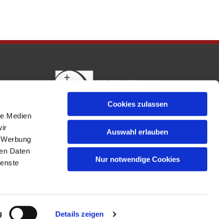
Cookies zulassen
le Medien
ir
Auswahl erlauben
, Werbung
ren Daten
Nur notwendige Cookies
ienste
g
Details zeigen