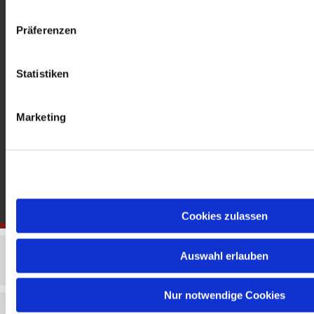
gedenkkirche@erzbistumberlin.de
Offene Kirche: Täglich 08-18 Uhr
Präferenzen
Statistiken
Marketing
Cookies zulassen
Auswahl erlauben
Nur notwendige Cookies
Impressum
Datenschutzerklärung
ChurchDesk-