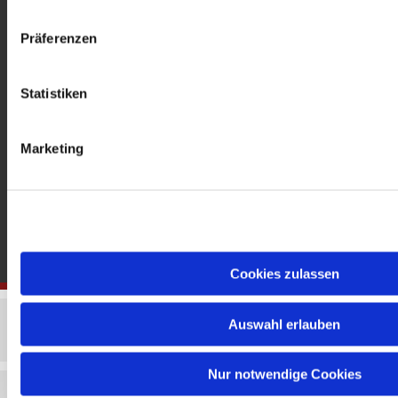
gedenkkirche@erzbistumberlin.de
Offene Kirche: Täglich 08-18 Uhr
Präferenzen
Statistiken
Marketing
Cookies zulassen
Auswahl erlauben
Nur notwendige Cookies
Impressum
Datenschutzerklärung
ChurchDesk-