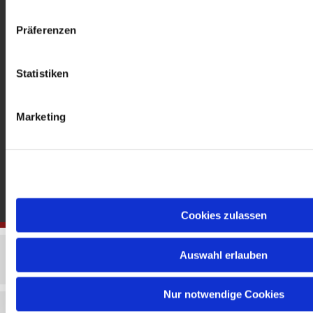
gedenkkirche@erzbistumberlin.de
Offene Kirche: Täglich 08-18 Uhr
Präferenzen
Statistiken
Marketing
Cookies zulassen
Auswahl erlauben
Nur notwendige Cookies
Impressum
Datenschutzerklärung
ChurchDesk-