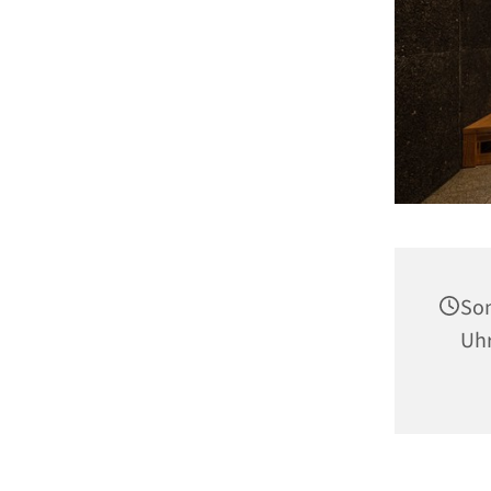
Son
Uh