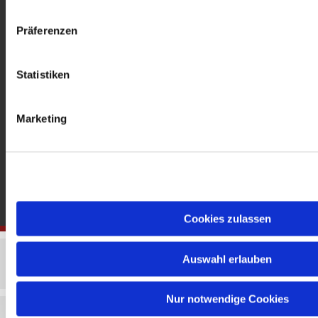
gedenkkirche@erzbistumberlin.de
Offene Kirche: Täglich 08-18 Uhr
Präferenzen
Statistiken
Marketing
Cookies zulassen
Auswahl erlauben
Nur notwendige Cookies
Impressum
Datenschutzerklärung
ChurchDesk-