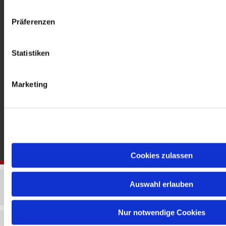
gedenkkirche@erzbistumberlin.de
Offene Kirche: Täglich 08-18 Uhr
Präferenzen
Statistiken
Marketing
Cookies zulassen
Auswahl erlauben
Nur notwendige Cookies
Impressum
Datenschutzerklärung
ChurchDesk-