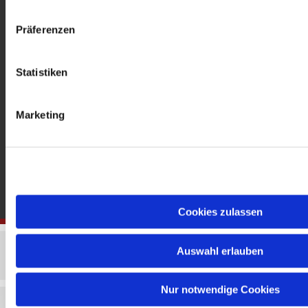
gedenkkirche@erzbistumberlin.de
Offene Kirche: Täglich 08-18 Uhr
Präferenzen
Statistiken
Marketing
Cookies zulassen
Auswahl erlauben
Nur notwendige Cookies
Impressum
Datenschutzerklärung
ChurchDesk-