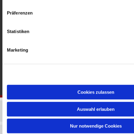
gedenkkirche@erzbistumberlin.de
Offene Kirche: Täglich 08-18 Uhr
Präferenzen
Statistiken
Marketing
Cookies zulassen
Auswahl erlauben
Nur notwendige Cookies
Impressum
Datenschutzerklärung
ChurchDesk-