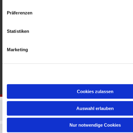
gedenkkirche@erzbistumberlin.de
Offene Kirche: Täglich 08-18 Uhr
Präferenzen
Statistiken
Marketing
Cookies zulassen
Auswahl erlauben
Nur notwendige Cookies
Impressum
Datenschutzerklärung
ChurchDesk-