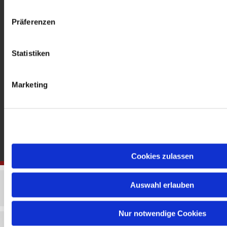
gedenkkirche@erzbistumberlin.de
Offene Kirche: Täglich 08-18 Uhr
Präferenzen
Statistiken
Marketing
Cookies zulassen
Auswahl erlauben
Nur notwendige Cookies
Impressum
Datenschutzerklärung
ChurchDesk-