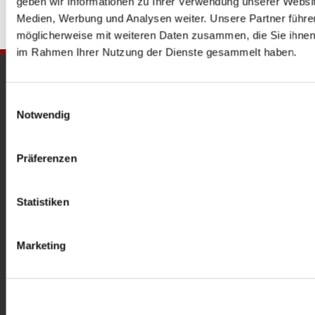
geben wir Informationen zu Ihrer Verwendung unserer Websit
Medien, Werbung und Analysen weiter. Unsere Partner führe
möglicherweise mit weiteren Daten zusammen, die Sie ihnen b
im Rahmen Ihrer Nutzung der Dienste gesammelt haben.
Gedenkkirche
Maria Regina Martyrum
Einwilligungsauswahl
Notwendig
Heckerdamm 230, 13627 Berlin |
gedenkkirche@erzbistumberlin.de
Präferenzen
Offene Kirche: Täglich 08-18 Uhr
Statistiken
Marketing