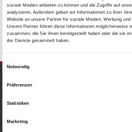
soziale Medien anbieten zu können und die Zugriffe auf uns
analysieren. Außerdem geben wir Informationen zu Ihrer Ve
Website an unsere Partner für soziale Medien, Werbung und 
Unsere Partner führen diese Informationen möglicherweise m
zusammen, die Sie ihnen bereitgestellt haben oder die sie 
der Dienste gesammelt haben.
Einwilligungsauswahl
Notwendig
Gedenkkirche
Maria Regina Martyrum
Präferenzen
Heckerdamm 230, 13627 Berlin |
gedenkkirche@erzbistumberlin.de
Statistiken
Offene Kirche: Täglich 08-18 Uhr
Marketing