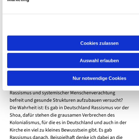
5. Wie also erinnern?
Cookies zulassen
Zurück zu den Märtyrern: Ihr Anliegen und ihre
Stoßrichtung kann uns als Orientierung für den eigenen
Auswahl erlauben
Blick dienen. Worauf ist dieser Blick ausgerichtet: auf
unseren eigenen Vorteil als Volk, als Gemeinschaft, als
Einzelne oder wendet er sich den Opfern zu und einer
Nur notwendige Cookies
freiheitlichen Gesellschaft, die sich von Antisemitismus,
Rassismus und systemischer Menschenverachtung
befreit und gesunde Strukturen aufzubauen versucht?
Die Wahrheit ist: Es gab in Deutschland Rassismus vor der
Shoa, dafür stehen die grausamen Verbrechen des
Kolonialismus, für die es in Deutschland und auch in der
Kirche ein viel zu kleines Bewusstsein gibt. Es gab
Rassismus danach. Beispielhaft denke ich dabei an die