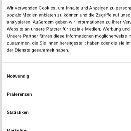
Menschen, die einen russischen Hintergrund haben. Wie
der Historiker Anthony D. Kauders darlegt, ist die Idee
Wir verwenden Cookies, um Inhalte und Anzeigen zu personal
von der Kontinuität einer jüdischen Kultur und Tradition
soziale Medien anbieten zu können und die Zugriffe auf uns
eine Illusion. Zu unterschiedlich sind die Hintergründe
analysieren. Außerdem geben wir Informationen zu Ihrer Ve
und Herkünfte jüdischer Immigranten.
Website an unsere Partner für soziale Medien, Werbung und 
Unsere Partner führen diese Informationen möglicherweise m
Starke Kritik gibt es zur Frage des Erinnerns zudem an
zusammen, die Sie ihnen bereitgestellt haben oder die sie 
der Verwendung des #niewieder, weil das „Nie wieder“
der Dienste gesammelt haben.
ausblendet, dass, angesichts des zunehmenden
Antisemitismus längst schon wieder Realität ist, was nie
wieder hätte sein sollen. Öffentliche Äußerungen, die
Einwilligungsauswahl
dem ritualisierten Gedenken entsprechen müssen
Notwendig
kritisch reflektiert werden und ergänzt um Anregungen
zur Auseinandersetzung mit der eigenen
Präferenzen
Schuldgeschichte, dem Antisemitismus in unserer
Gesellschaft und der Realität des jüdischen Lebens in
unserem Land.
Statistiken
Auch wir im ZdK stehen hier noch am Anfang und sind
Lernende. Ein Ort wie dieser erinnert uns daran.
Marketing