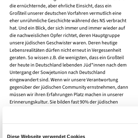
die ernüchternde, aber ehrliche Einsicht, dass ein
Großteil unserer deutschen Vorfahren vermutlich eine
eher unrühmliche Geschichte während des NS verbracht
hat. Und ein Blick, der sich immer und immer wieder auf
die nachweislichen Opfer richtet, deren Hauptgruppe
unsere jüdischen Geschwister waren. Deren heutige
Lebensrealitäten dürfen nicht erneut in Vergessenheit
geraten. So wissen z.B. die wenigsten, dass ein Großteil
der heute in Deutschland lebenden Jüd*innen nach dem
Untergang der Sowjetunion nach Deutschland
eingewandert sind. Wenn wir unsere Verantwortung
gegenüber der jüdischen Community ernstnehmen, dann
müssen wir ihren Erfahrungen Platz machen in unserer
Erinnerungskultur. Sie bilden fast 90% der jüdischen
Gemeindemitglieder in Deutschland. Aktuell stehen die
Gemeinden angesichts des Krieges in der Ukraine vor
einer Zerreißprobe, weil dort sowohl Menschen
engagiert sind, die einen ukrainischen, als auch
Diese Webseite verwendet Cookies