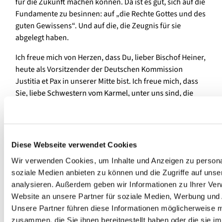
für die Zukunft machen können. Da ist es gut, sich auf die
Fundamente zu besinnen: auf „die Rechte Gottes und des
guten Gewissens“. Und auf die, die Zeugnis für sie
abgelegt haben.
Ich freue mich von Herzen, dass Du, lieber Bischof Heiner,
heute als Vorsitzender der Deutschen Kommission
Justitia et Pax in unserer Mitte bist. Ich freue mich, dass
Sie, liebe Schwestern vom Karmel, unter uns sind, die
diesen Ort seit Jahrzehnten mit Geist und Gebet erfüllen.
Und ich freue mich, dass der Staats- und Domchor Berlin
diesem Gottesdienst einen so festlichen Rahmen gibt.
Diese Webseite verwendet Cookies
„So ist dieser Anfang gesetzt, dieser Grundstein gelegt im
Namen des Vaters, der durch den Tod Seines Sohnes,
Wir verwenden Cookies, um Inhalte und Anzeigen zu personal
unseres Herrn Jesus Christus, in der Liebesglut Seines
soziale Medien anbieten zu können und die Zugriffe auf uns
Geistes den Seinen Kraft verleiht zu treuem Zeugnis!“,
analysieren. Außerdem geben wir Informationen zu Ihrer Ve
heißt es in der Predigt von Kardinal Döpfner bei der
Website an unsere Partner für soziale Medien, Werbung und 
Grundsteinlegung im Jahr 1960. „Wachsen wir hinein in
Unsere Partner führen diese Informationen möglicherweise m
den Sinn dieser Gedenkstätte“, fuhr er fort, „während der
zusammen, die Sie ihnen bereitgestellt haben oder die sie 