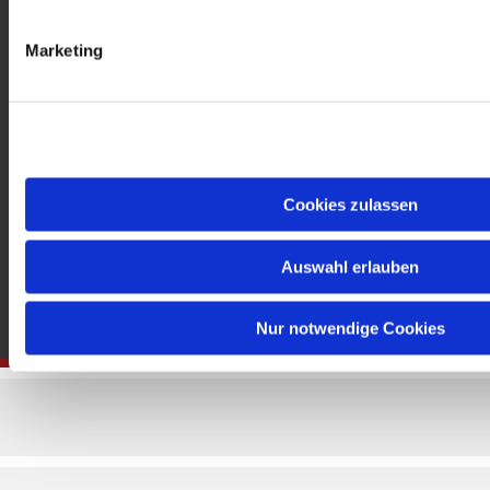
gedenkkirche@erzbistumberlin.de
Offene Kirche: Täglich 08-18 Uhr
Marketing
Cookies zulassen
Auswahl erlauben
Nur notwendige Cookies