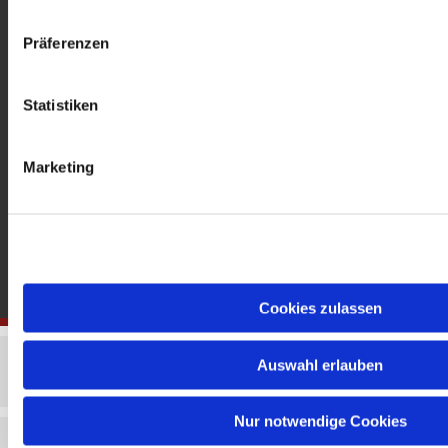
gedenkkirche@erzbistumberlin.de
Offene Kirche: Täglich 08-18 Uhr
Präferenzen
Statistiken
Marketing
Cookies zulassen
Auswahl erlauben
Nur notwendige Cookies
Impressum
Datenschutzerklärung
ChurchDesk-