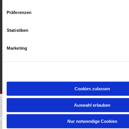
gedenkkirche@erzbistumberlin.de
Offene Kirche: Täglich 08-18 Uhr
Präferenzen
Statistiken
Marketing
Cookies zulassen
Auswahl erlauben
Nur notwendige Cookies
Impressum
Datenschutzerklärung
ChurchDesk-