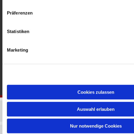
gedenkkirche@erzbistumberlin.de
Offene Kirche: Täglich 08-18 Uhr
Präferenzen
Statistiken
Marketing
Cookies zulassen
Auswahl erlauben
Nur notwendige Cookies
Impressum
Datenschutzerklärung
ChurchDesk-