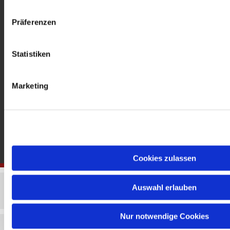
gedenkkirche@erzbistumberlin.de
Offene Kirche: Täglich 08-18 Uhr
Präferenzen
Statistiken
Marketing
Cookies zulassen
Auswahl erlauben
Nur notwendige Cookies
Impressum
Datenschutzerklärung
ChurchDesk-