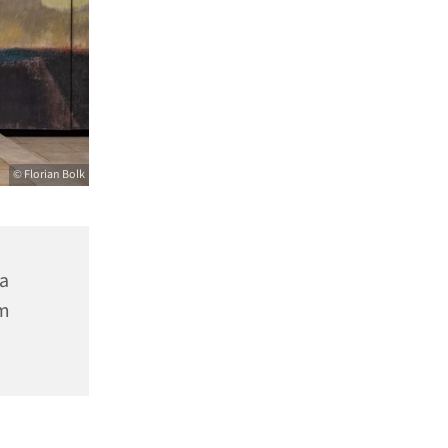
© Florian Bolk
na
m