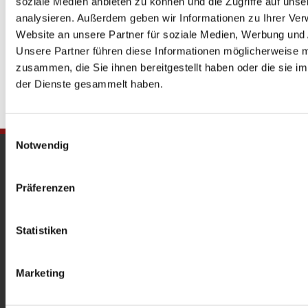
soziale Medien anbieten zu können und die Zugriffe auf uns
analysieren. Außerdem geben wir Informationen zu Ihrer Ve
Website an unsere Partner für soziale Medien, Werbung und 
Unsere Partner führen diese Informationen möglicherweise m
zusammen, die Sie ihnen bereitgestellt haben oder die sie 
der Dienste gesammelt haben.
Einwilligungsauswahl
Notwendig
Gedenkkirche
Maria Regina Martyrum
Präferenzen
Heckerdamm 230, 13627 Berlin |
gedenkkirche@erzbistumberlin.de
Statistiken
Offene Kirche: Täglich 08-18 Uhr
Marketing