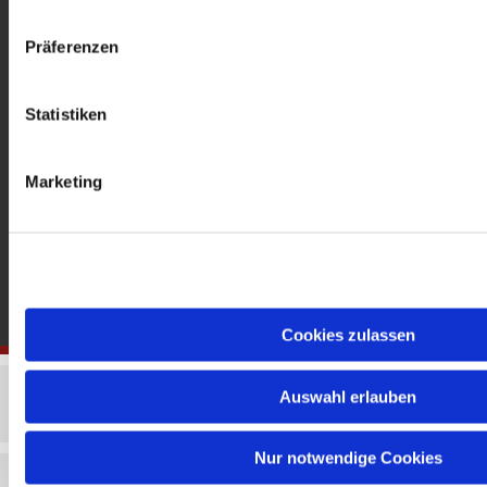
gedenkkirche@erzbistumberlin.de
Offene Kirche: Täglich 08-18 Uhr
Präferenzen
Statistiken
Marketing
Cookies zulassen
Auswahl erlauben
Nur notwendige Cookies
Impressum
Datenschutzerklärung
ChurchDesk-