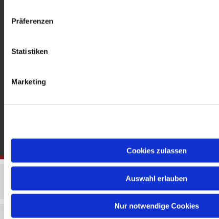
gedenkkirche@erzbistumberlin.de
Offene Kirche: Täglich 08-18 Uhr
Präferenzen
Statistiken
Marketing
Cookies zulassen
Auswahl erlauben
Nur notwendige Cookies
Impressum
Datenschutzerklärung
ChurchDesk-