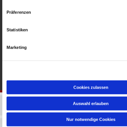
gedenkkirche@erzbistumberlin.de
Offene Kirche: Täglich 08-18 Uhr
Präferenzen
Statistiken
Marketing
Cookies zulassen
Auswahl erlauben
Nur notwendige Cookies
Impressum
Datenschutzerklärung
ChurchDesk-