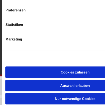
gedenkkirche@erzbistumberlin.de
Offene Kirche: Täglich 08-18 Uhr
Präferenzen
Statistiken
Marketing
Cookies zulassen
Auswahl erlauben
Nur notwendige Cookies
Impressum
Datenschutzerklärung
ChurchDesk-