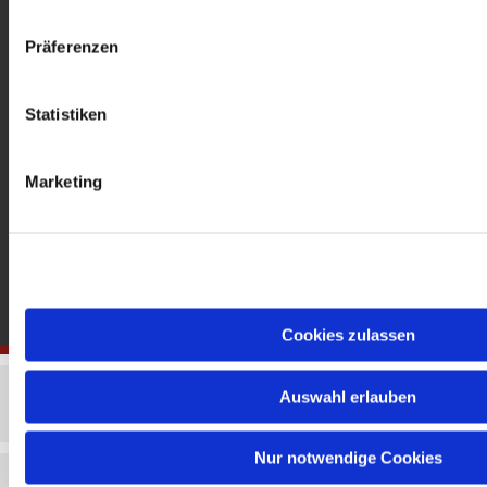
gedenkkirche@erzbistumberlin.de
Offene Kirche: Täglich 08-18 Uhr
Präferenzen
Statistiken
Marketing
Cookies zulassen
Auswahl erlauben
Nur notwendige Cookies
Impressum
Datenschutzerklärung
ChurchDesk-