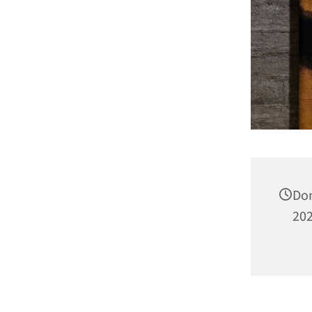
Don
202