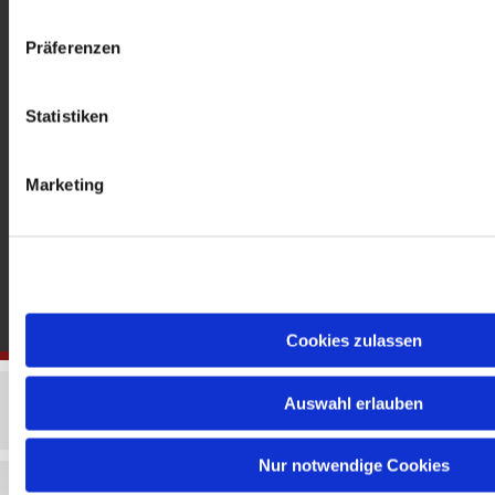
gedenkkirche@erzbistumberlin.de
Offene Kirche: Täglich 08-18 Uhr
Präferenzen
Statistiken
Marketing
Cookies zulassen
Auswahl erlauben
Nur notwendige Cookies
Impressum
Datenschutzerklärung
ChurchDesk-