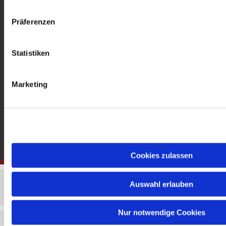
gedenkkirche@erzbistumberlin.de
Offene Kirche: Täglich 08-18 Uhr
Präferenzen
Statistiken
Marketing
Cookies zulassen
Auswahl erlauben
Nur notwendige Cookies
Impressum
Datenschutzerklärung
ChurchDesk-