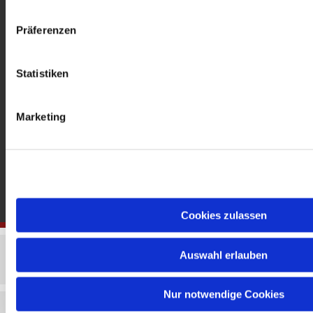
gedenkkirche@erzbistumberlin.de
Offene Kirche: Täglich 08-18 Uhr
Präferenzen
Statistiken
Marketing
Cookies zulassen
Auswahl erlauben
Nur notwendige Cookies
Impressum
Datenschutzerklärung
ChurchDesk-