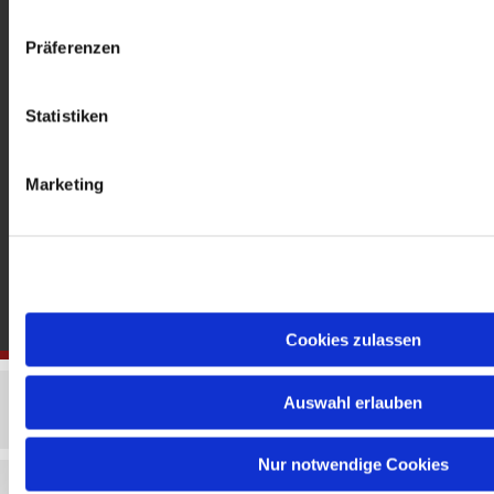
gedenkkirche@erzbistumberlin.de
Offene Kirche: Täglich 08-18 Uhr
Präferenzen
Statistiken
Marketing
Cookies zulassen
Auswahl erlauben
Nur notwendige Cookies
Impressum
Datenschutzerklärung
ChurchDesk-