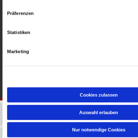
gedenkkirche@erzbistumberlin.de
Offene Kirche: Täglich 08-18 Uhr
Präferenzen
Statistiken
Marketing
Cookies zulassen
Auswahl erlauben
Nur notwendige Cookies
Impressum
Datenschutzerklärung
ChurchDesk-