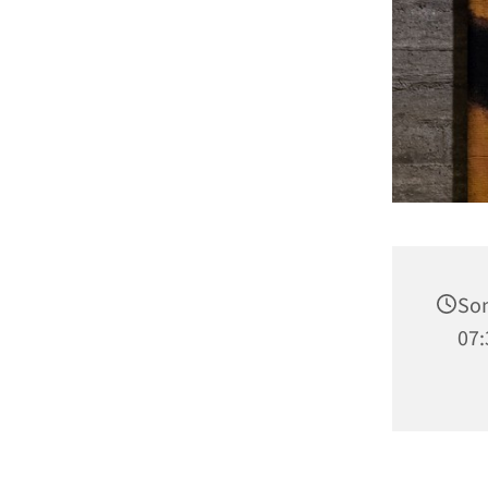
Son
07: