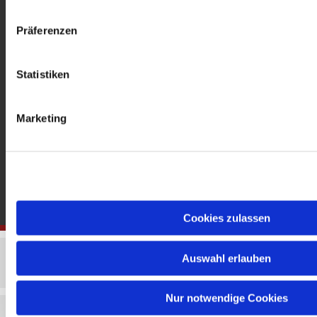
gedenkkirche@erzbistumberlin.de
Offene Kirche: Täglich 08-18 Uhr
Präferenzen
Statistiken
Marketing
Cookies zulassen
Auswahl erlauben
Nur notwendige Cookies
Impressum
Datenschutzerklärung
ChurchDesk-