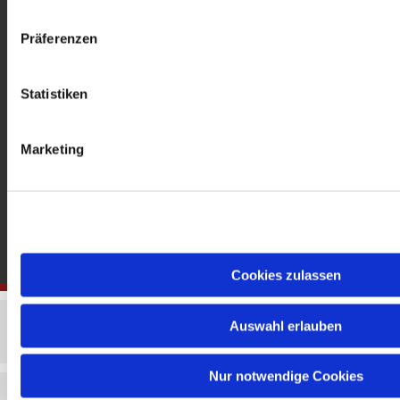
gedenkkirche@erzbistumberlin.de
Offene Kirche: Täglich 08-18 Uhr
Präferenzen
Statistiken
Marketing
Cookies zulassen
Auswahl erlauben
Nur notwendige Cookies
Impressum
Datenschutzerklärung
ChurchDesk-