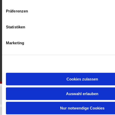
gedenkkirche@erzbistumberlin.de
Offene Kirche: Täglich 08-18 Uhr
Präferenzen
Statistiken
Marketing
Cookies zulassen
Auswahl erlauben
Nur notwendige Cookies
Impressum
Datenschutzerklärung
ChurchDesk-