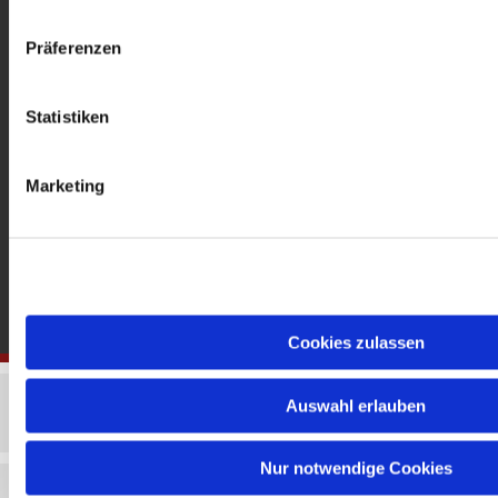
gedenkkirche@erzbistumberlin.de
Offene Kirche: Täglich 08-18 Uhr
Präferenzen
Statistiken
Marketing
Cookies zulassen
Auswahl erlauben
Nur notwendige Cookies
Impressum
Datenschutzerklärung
ChurchDesk-