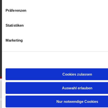
gedenkkirche@erzbistumberlin.de
Offene Kirche: Täglich 08-18 Uhr
Präferenzen
Statistiken
Marketing
Cookies zulassen
Auswahl erlauben
Nur notwendige Cookies
Impressum
Datenschutzerklärung
ChurchDesk-