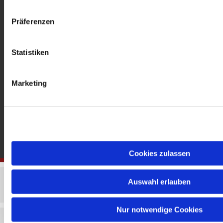
gedenkkirche@erzbistumberlin.de
Offene Kirche: Täglich 08-18 Uhr
Präferenzen
Statistiken
Marketing
Cookies zulassen
Auswahl erlauben
Nur notwendige Cookies
Impressum
Datenschutzerklärung
ChurchDesk-