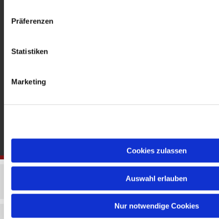
gedenkkirche@erzbistumberlin.de
Offene Kirche: Täglich 08-18 Uhr
Präferenzen
Statistiken
Marketing
Cookies zulassen
Auswahl erlauben
Nur notwendige Cookies
Impressum
Datenschutzerklärung
ChurchDesk-